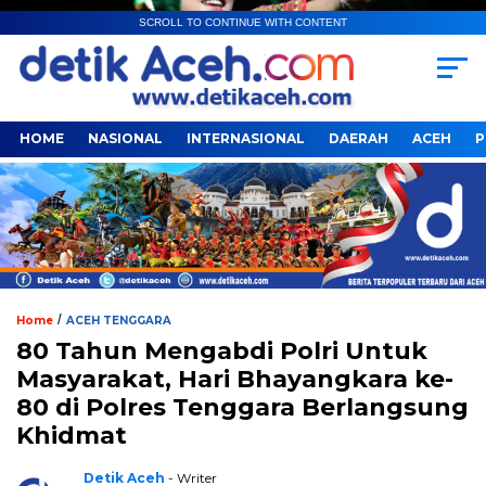
SCROLL TO CONTINUE WITH CONTENT
HOME
NASIONAL
INTERNASIONAL
DAERAH
ACEH
P
/
Home
ACEH TENGGARA
80 Tahun Mengabdi Polri Untuk
Masyarakat, Hari Bhayangkara ke-
80 di Polres Tenggara Berlangsung
Khidmat
Detik Aceh
- Writer