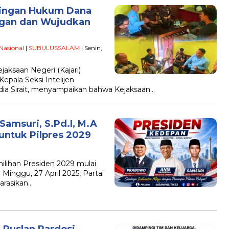
pingan Hukum Dana
gan dan Wujudkan
Nasional
|
SUBULUSSALAM
| Senin,
aksaan Negeri (Kajari)
epala Seksi Intelijen
dia Sirait, menyampaikan bahwa Kejaksaan…
Samsuri, S.Pd.I, M.A
untuk Pilpres 2029
milihan Presiden 2029 mulai
Minggu, 27 April 2025, Partai
arasikan…
 Ruslan Pardosi