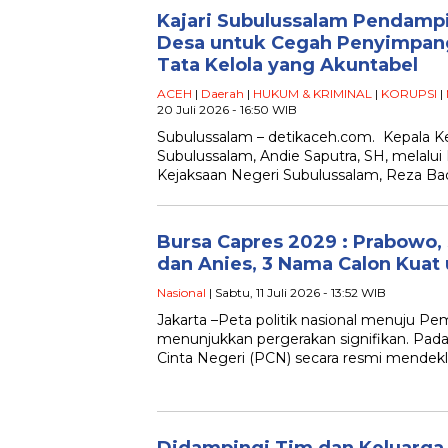
Kajari Subulussalam Pendam
Desa untuk Cegah Penyimpan
Tata Kelola yang Akuntabel
ACEH
|
Daerah
|
HUKUM & KRIMINAL
|
KORUPSI
|
20 Juli 2026 - 16:50 WIB
Subulussalam – detikaceh.com. Kepala Kej
Subulussalam, Andie Saputra, SH, melalui K
Kejaksaan Negeri Subulussalam, Reza Ba
Bursa Capres 2029 : Prabowo, 
dan Anies, 3 Nama Calon Kuat 
Nasional
| Sabtu, 11 Juli 2026 - 13:52 WIB
Jakarta –Peta politik nasional menuju Pe
menunjukkan pergerakan signifikan. Pada 
Cinta Negeri (PCN) secara resmi mendekl
Didampingi Tim dan Keluarga,