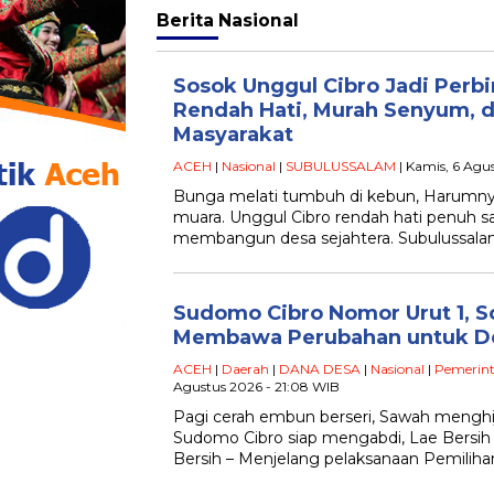
Berita
Nasional
Sosok Unggul Cibro Jadi Perb
Rendah Hati, Murah Senyum, 
Masyarakat
ACEH
|
Nasional
|
SUBULUSSALAM
| Kamis, 6 Agu
Bunga melati tumbuh di kebun, Harumn
muara. Unggul Cibro rendah hati penuh s
membangun desa sejahtera. Subulussala
Sudomo Cibro Nomor Urut 1, S
Membawa Perubahan untuk De
ACEH
|
Daerah
|
DANA DESA
|
Nasional
|
Pemerin
Agustus 2026 - 21:08 WIB
Pagi cerah embun berseri, Sawah menghi
Sudomo Cibro siap mengabdi, Lae Bersih
Bersih – Menjelang pelaksanaan Pemiliha