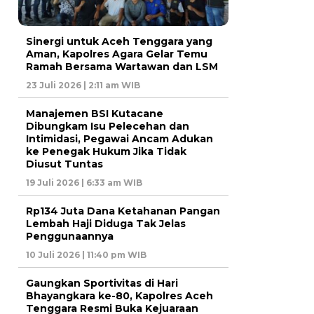
Sinergi untuk Aceh Tenggara yang
Aman, Kapolres Agara Gelar Temu
Ramah Bersama Wartawan dan LSM
23 Juli 2026 | 2:11 am WIB
Manajemen BSI Kutacane
Dibungkam Isu Pelecehan dan
Intimidasi, Pegawai Ancam Adukan
ke Penegak Hukum Jika Tidak
Diusut Tuntas
19 Juli 2026 | 6:33 am WIB
Rp134 Juta Dana Ketahanan Pangan
Lembah Haji Diduga Tak Jelas
Penggunaannya
10 Juli 2026 | 11:40 pm WIB
Gaungkan Sportivitas di Hari
Bhayangkara ke-80, Kapolres Aceh
Tenggara Resmi Buka Kejuaraan