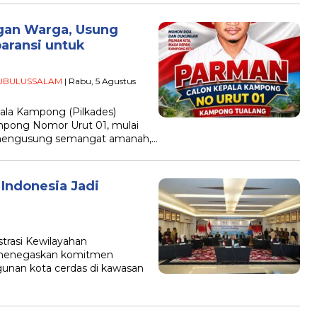
gan Warga, Usung
aransi untuk
UBULUSSALAM
| Rabu, 5 Agustus
ala Kampong (Pilkades)
mpong Nomor Urut 01, mulai
 mengusung semangat amanah,…
Indonesia Jadi
trasi Kewilayahan
, menegaskan komitmen
nan kota cerdas di kawasan