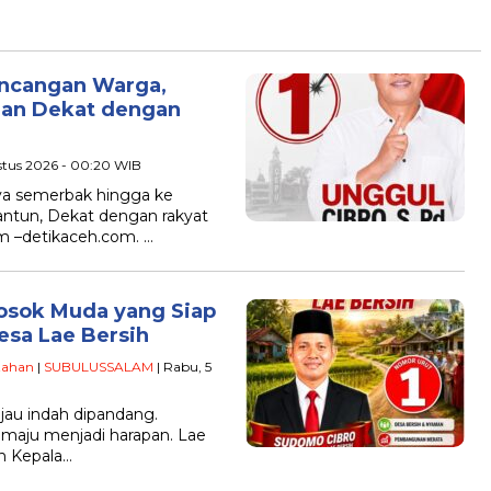
incangan Warga,
dan Dekat dengan
stus 2026 - 00:20 WIB
ya semerbak hingga ke
antun, Dekat dengan rakyat
m –detikaceh.com. …
osok Muda yang Siap
sa Lae Bersih
tahan
|
SUBULUSSALAM
| Rabu, 5
jau indah dipandang.
 maju menjadi harapan. Lae
n Kepala…