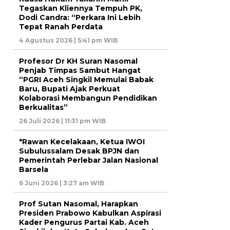
Tegaskan Kliennya Tempuh PK,
Dodi Candra: “Perkara Ini Lebih
Tepat Ranah Perdata
4 Agustus 2026 | 5:41 pm WIB
Profesor Dr KH Suran Nasomal
Penjab Timpas Sambut Hangat
“PGRI Aceh Singkil Memulai Babak
Baru, Bupati Ajak Perkuat
Kolaborasi Membangun Pendidikan
Berkualitas”
26 Juli 2026 | 11:31 pm WIB
*Rawan Kecelakaan, Ketua IWOI
Subulussalam Desak BPJN dan
Pemerintah Perlebar Jalan Nasional
Barsela
6 Juni 2026 | 3:27 am WIB
Prof Sutan Nasomal, Harapkan
Presiden Prabowo Kabulkan Aspirasi
Kader Pengurus Partai Kab. Aceh