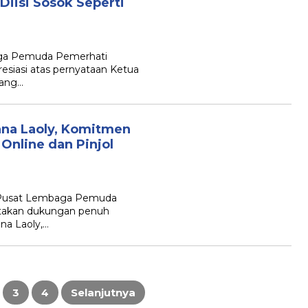
Diisi Sosok Seperti
aga Pemuda Pemerhati
siasi atas pernyataan Ketua
yang…
na Laoly, Komitmen
 Online dan Pinjol
n Pusat Lembaga Pemuda
takan dukungan penuh
na Laoly,…
3
4
Selanjutnya