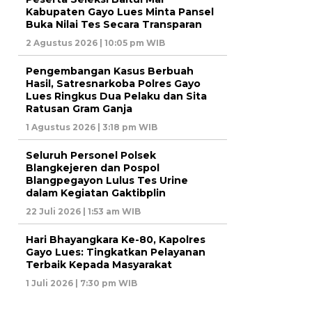
Kabupaten Gayo Lues Minta Pansel
Buka Nilai Tes Secara Transparan
2 Agustus 2026 | 10:05 pm WIB
Pengembangan Kasus Berbuah
Hasil, Satresnarkoba Polres Gayo
Lues Ringkus Dua Pelaku dan Sita
Ratusan Gram Ganja
1 Agustus 2026 | 3:18 pm WIB
Seluruh Personel Polsek
Blangkejeren dan Pospol
Blangpegayon Lulus Tes Urine
dalam Kegiatan Gaktibplin
22 Juli 2026 | 1:53 am WIB
Hari Bhayangkara Ke-80, Kapolres
Gayo Lues: Tingkatkan Pelayanan
Terbaik Kepada Masyarakat
1 Juli 2026 | 7:30 pm WIB