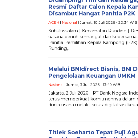
Resmi Daftar Calon Kepala K
Disambut Hangat Panitia P2K
ACEH
|
Nasional
| Jumat, 10 Juli 2026 - 20:34 WIB
Subulussalam | Kecamatan Runding | De
uasana penuh semangat dan kebersamaan
Panitia Pemilihan Kepala Kampong (P2
Runding,…
Melalui BNIdirect Bisnis, BNI 
Pengelolaan Keuangan UMKM
Nasional
| Jumat, 3 Juli 2026 - 13:49 WIB
Jakarta, 2 Juli 2026 – PT Bank Negara Ind
terus memperkuat komitmennya dalam
dunia usaha melalui solusi digitalisasi ke
Titiek Soeharto Tepat Puji Ag