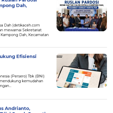
ampong Dah,
sa Dah |detikaceh.com
 mewarnai Sekretariat
K) Kampong Dah, Kecamatan
Dukung Efisiensi
onesia (Persero) Tbk (BNI)
 mendukung kemudahan
uangan…
us Andrianto,