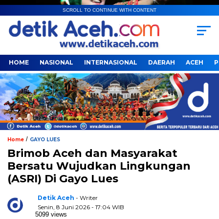
SCROLL TO CONTINUE WITH CONTENT
HOME
NASIONAL
INTERNASIONAL
DAERAH
ACEH
P
/
Home
GAYO LUES
Brimob Aceh dan Masyarakat
Bersatu Wujudkan Lingkungan
(ASRI) Di Gayo Lues
Detik Aceh
- Writer
Senin, 8 Juni 2026 - 17:04 WIB
5099 views