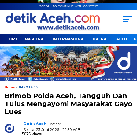
SCROLL TO CONTINUE WITH CONTENT
HOME
NASIONAL
INTERNASIONAL
DAERAH
ACEH
P
/
Home
GAYO LUES
Brimob Polda Aceh, Tangguh Dan
Tulus Mengayomi Masyarakat Gayo
Lues
Detik Aceh
- Writer
Selasa, 23 Juni 2026 - 22:39 WIB
5075 views