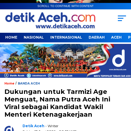
SCROLL TO CONTINUE WITH CONTENT
HOME
NASIONAL
INTERNASIONAL
DAERAH
ACEH
P
/
Home
BANDA ACEH
Dukungan untuk Tarmizi Age
Menguat, Nama Putra Aceh Ini
Viral sebagai Kandidat Wakil
Menteri Ketenagakerjaan
Detik Aceh
- Writer