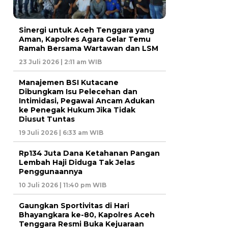
Sinergi untuk Aceh Tenggara yang
Aman, Kapolres Agara Gelar Temu
Ramah Bersama Wartawan dan LSM
23 Juli 2026 | 2:11 am WIB
Manajemen BSI Kutacane
Dibungkam Isu Pelecehan dan
Intimidasi, Pegawai Ancam Adukan
ke Penegak Hukum Jika Tidak
Diusut Tuntas
19 Juli 2026 | 6:33 am WIB
Rp134 Juta Dana Ketahanan Pangan
Lembah Haji Diduga Tak Jelas
Penggunaannya
10 Juli 2026 | 11:40 pm WIB
Gaungkan Sportivitas di Hari
Bhayangkara ke-80, Kapolres Aceh
Tenggara Resmi Buka Kejuaraan