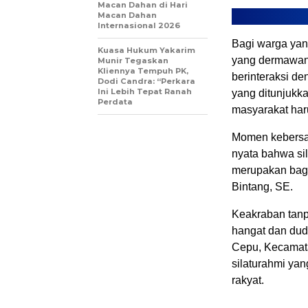
Macan Dahan di Hari
Macan Dahan
Internasional 2026
Bagi warga yang
Kuasa Hukum Yakarim
yang dermawan,
Munir Tegaskan
Kliennya Tempuh PK,
berinteraksi d
Dodi Candra: “Perkara
Ini Lebih Tepat Ranah
yang ditunjukk
Perdata
masyarakat har
Momen kebersam
nyata bahwa si
merupakan bagia
Bintang, SE.
Keakraban tanpa
hangat dan dud
Cepu, Kecamat
silaturahmi yan
rakyat.