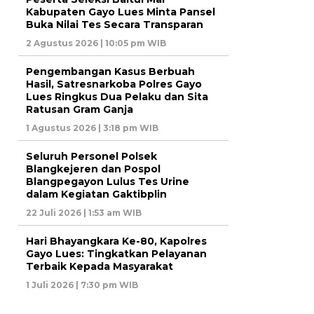
Kabupaten Gayo Lues Minta Pansel
Buka Nilai Tes Secara Transparan
2 Agustus 2026 | 10:05 pm WIB
Pengembangan Kasus Berbuah
Hasil, Satresnarkoba Polres Gayo
Lues Ringkus Dua Pelaku dan Sita
Ratusan Gram Ganja
1 Agustus 2026 | 3:18 pm WIB
Seluruh Personel Polsek
Blangkejeren dan Pospol
Blangpegayon Lulus Tes Urine
dalam Kegiatan Gaktibplin
22 Juli 2026 | 1:53 am WIB
Hari Bhayangkara Ke-80, Kapolres
Gayo Lues: Tingkatkan Pelayanan
Terbaik Kepada Masyarakat
1 Juli 2026 | 7:30 pm WIB