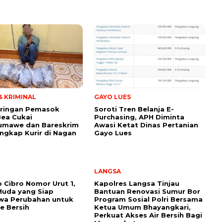
 KRIMINAL
GAYO LUES
aringan Pemasok
Soroti Tren Belanja E-
Bea Cukai
Purchasing, APH Diminta
umawe dan Bareskrim
Awasi Ketat Dinas Pertanian
angkap Kurir di Nagan
Gayo Lues
LANGSA
Cibro Nomor Urut 1,
Kapolres Langsa Tinjau
Muda yang Siap
Bantuan Renovasi Sumur Bor
a Perubahan untuk
Program Sosial Polri Bersama
e Bersih
Ketua Umum Bhayangkari,
Perkuat Akses Air Bersih Bagi