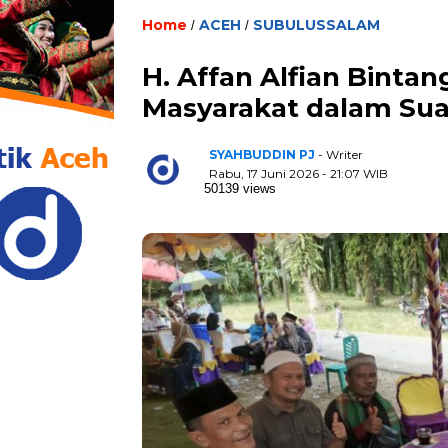
Home
ACEH
SUBULUSSALAM
/
/
H. Affan Alfian Binta
Masyarakat dalam Su
SYAHBUDDIN PJ
- Writer
Rabu, 17 Juni 2026 - 21:07 WIB
50139 views