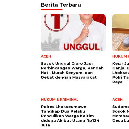
Berita Terbaru
ACEH
HUKUM &
Sosok Unggul Cibro Jadi
Kejar J
Perbincangan Warga, Rendah
Ganja, 
Hati, Murah Senyum, dan
Lhokse
Dekat dengan Masyarakat
Polri T
Raya
HUKUM & KRIMINAL
ACEH
Polres Lhokseumawe
Sudomo 
Tangkap Dua Pelaku
Sosok 
Penculikan Warga Kaltim
Membaw
diduga Akibat Utang Rp124
Desa La
Juta