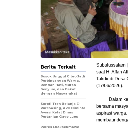
Subulussalam |
Berita Terkait
saat H. Affan A
Sosok Unggul Cibro Jadi
Takdir di Desa
Perbincangan Warga,
Rendah Hati, Murah
(17/06/2026).
Senyum, dan Dekat
dengan Masyarakat
Dalam ke
Soroti Tren Belanja E-
bersama masyar
Purchasing, APH Diminta
Awasi Ketat Dinas
aspirasi warga
Pertanian Gayo Lues
membaur denga
Polres Lhokseumawe