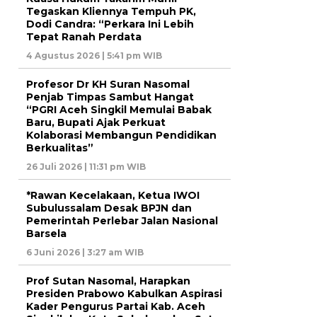
Tegaskan Kliennya Tempuh PK,
Dodi Candra: “Perkara Ini Lebih
Tepat Ranah Perdata
4 Agustus 2026 | 5:41 pm WIB
Profesor Dr KH Suran Nasomal
Penjab Timpas Sambut Hangat
“PGRI Aceh Singkil Memulai Babak
Baru, Bupati Ajak Perkuat
Kolaborasi Membangun Pendidikan
Berkualitas”
26 Juli 2026 | 11:31 pm WIB
*Rawan Kecelakaan, Ketua IWOI
Subulussalam Desak BPJN dan
Pemerintah Perlebar Jalan Nasional
Barsela
6 Juni 2026 | 3:27 am WIB
Prof Sutan Nasomal, Harapkan
Presiden Prabowo Kabulkan Aspirasi
Kader Pengurus Partai Kab. Aceh