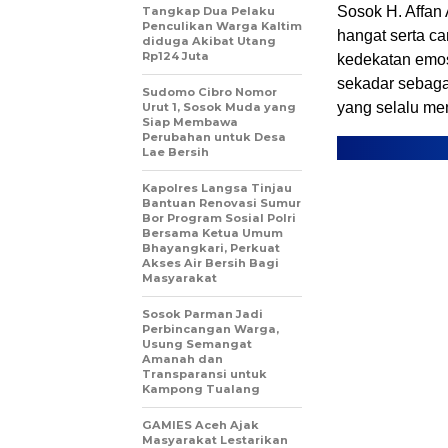
Sosok H. Affan
Tangkap Dua Pelaku
Penculikan Warga Kaltim
hangat serta c
diduga Akibat Utang
Rp124 Juta
kedekatan emos
sekadar sebaga
Sudomo Cibro Nomor
yang selalu men
Urut 1, Sosok Muda yang
Siap Membawa
Perubahan untuk Desa
Lae Bersih
Kapolres Langsa Tinjau
Bantuan Renovasi Sumur
Bor Program Sosial Polri
Bersama Ketua Umum
Bhayangkari, Perkuat
Akses Air Bersih Bagi
Masyarakat
Sosok Parman Jadi
Perbincangan Warga,
Usung Semangat
Amanah dan
Transparansi untuk
Kampong Tualang
GAMIES Aceh Ajak
Masyarakat Lestarikan