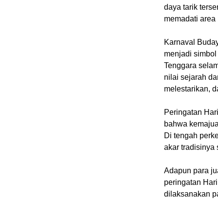
daya tarik ter
memadati area
‎Karnaval Buday
menjadi simbol
Tenggara selam
nilai sejarah d
melestarikan, 
‎Peringatan Har
bahwa kemajuan
Di tengah perk
akar tradisiny
‎Adapun para j
peringatan Har
dilaksanakan p