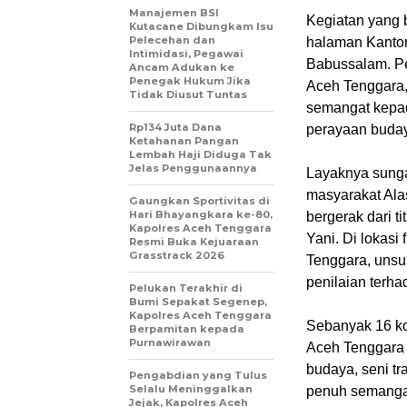
Manajemen BSI
‎Kegiatan yang 
Kutacane Dibungkam Isu
Pelecehan dan
halaman Kanto
Intimidasi, Pegawai
Babussalam. Pe
Ancam Adukan ke
Penegak Hukum Jika
Aceh Tenggara,
Tidak Diusut Tuntas
semangat kepad
Rp134 Juta Dana
perayaan buday
Ketahanan Pangan
Lembah Haji Diduga Tak
Jelas Penggunaannya
‎Layaknya sung
masyarakat Ala
Gaungkan Sportivitas di
Hari Bhayangkara ke-80,
bergerak dari t
Kapolres Aceh Tenggara
Yani. Di lokasi
Resmi Buka Kejuaraan
Grasstrack 2026
Tenggara, unsu
penilaian terh
Pelukan Terakhir di
Bumi Sepakat Segenep,
Kapolres Aceh Tenggara
‎Sebanyak 16 k
Berpamitan kepada
Purnawirawan
Aceh Tenggara t
budaya, seni tr
Pengabdian yang Tulus
Selalu Meninggalkan
penuh semangat
Jejak, Kapolres Aceh