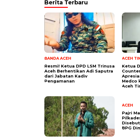
Berita Terbaru
BANDA ACEH
ACEH T
Resmi! Ketua DPD LSM Trinusa
Ketua 
Aceh Berhentikan Adi Saputra
Counter
dari Jabatan Kadiv
Apresia
Pengamanan
Medco 
Aceh T
ACEH
Pajri M
Pilkade
Disebut
BPG Din