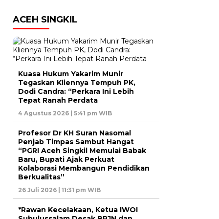
ACEH SINGKIL
Kuasa Hukum Yakarim Munir
Tegaskan Kliennya Tempuh PK,
Dodi Candra: “Perkara Ini Lebih
Tepat Ranah Perdata
4 Agustus 2026 | 5:41 pm WIB
Profesor Dr KH Suran Nasomal
Penjab Timpas Sambut Hangat
“PGRI Aceh Singkil Memulai Babak
Baru, Bupati Ajak Perkuat
Kolaborasi Membangun Pendidikan
Berkualitas”
26 Juli 2026 | 11:31 pm WIB
*Rawan Kecelakaan, Ketua IWOI
Subulussalam Desak BPJN dan