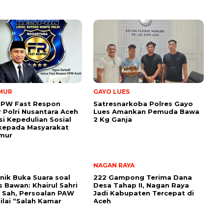
IMUR
GAYO LUES
DPW Fast Respon
Satresnarkoba Polres Gayo
 Polri Nusantara Aceh
Lues Amankan Pemuda Bawa
si Kepedulian Sosial
2 Kg Ganja
kepada Masyarakat
imur
NAGAN RAYA
anik Buka Suara soal
222 Gampong Terima Dana
s Bawan: Khairul Sahri
Desa Tahap II, Nagan Raya
 Sah, Persoalan PAW
Jadi Kabupaten Tercepat di
ilai “Salah Kamar
Aceh