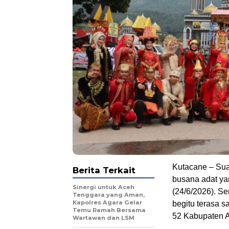
‎Kutacane – Sua
Berita Terkait
busana adat ya
Sinergi untuk Aceh
(24/6/2026). S
Tenggara yang Aman,
Kapolres Agara Gelar
begitu terasa 
Temu Ramah Bersama
52 Kabupaten A
Wartawan dan LSM