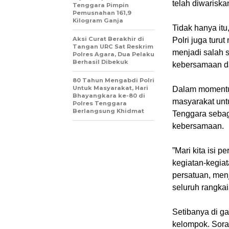
telah diwariska
Tenggara Pimpin
Pemusnahan 161,9
Kilogram Ganja
‎Tidak hanya it
Aksi Curat Berakhir di
Polri juga tur
Tangan URC Sat Reskrim
menjadi salah s
Polres Agara, Dua Pelaku
Berhasil Dibekuk
kebersamaan d
80 Tahun Mengabdi Polri
Untuk Masyarakat, Hari
‎Dalam momentu
Bhayangkara ke-80 di
masyarakat unt
Polres Tenggara
Berlangsung Khidmat
Tenggara seba
kebersamaan.
‎”Mari kita isi
kegiatan-kegia
persatuan, me
seluruh rangkai
‎Setibanya di g
kelompok. Sora