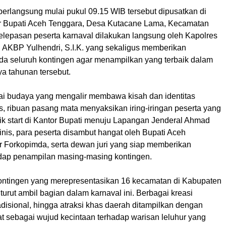
berlangsung mulai pukul 09.15 WIB tersebut dipusatkan di
r Bupati Aceh Tenggara, Desa Kutacane Lama, Kecamatan
lepasan peserta karnaval dilakukan langsung oleh Kapolres
 AKBP Yulhendri, S.I.K. yang sekaligus memberikan
a seluruh kontingen agar menampilkan yang terbaik dalam
a tahunan tersebut.
ai budaya yang mengalir membawa kisah dan identitas
s, ribuan pasang mata menyaksikan iring-iringan peserta yang
itik start di Kantor Bupati menuju Lapangan Jenderal Ahmad
 finis, para peserta disambut hangat oleh Bupati Aceh
r Forkopimda, serta dewan juri yang siap memberikan
adap penampilan masing-masing kontingen.
ontingen yang merepresentasikan 16 kecamatan di Kabupaten
urut ambil bagian dalam karnaval ini. Berbagai kreasi
adisional, hingga atraksi khas daerah ditampilkan dengan
 sebagai wujud kecintaan terhadap warisan leluhur yang