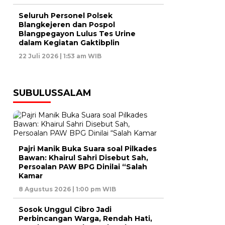
Seluruh Personel Polsek
Blangkejeren dan Pospol
Blangpegayon Lulus Tes Urine
dalam Kegiatan Gaktibplin
22 Juli 2026 | 1:53 am WIB
SUBULUSSALAM
Pajri Manik Buka Suara soal Pilkades
Bawan: Khairul Sahri Disebut Sah,
Persoalan PAW BPG Dinilai “Salah
Kamar
8 Agustus 2026 | 1:00 pm WIB
Sosok Unggul Cibro Jadi
Perbincangan Warga, Rendah Hati,