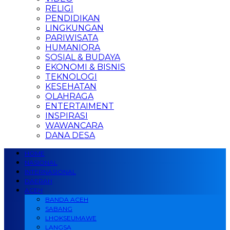
RELIGI
PENDIDIKAN
LINGKUNGAN
PARIWISATA
HUMANIORA
SOSIAL & BUDAYA
EKONOMI & BISNIS
TEKNOLOGI
KESEHATAN
OLAHRAGA
ENTERTAIMENT
INSPIRASI
WAWANCARA
DANA DESA
HOME
NASIONAL
INTERNASIONAL
DAERAH
ACEH
BANDA ACEH
SABANG
LHOKSEUMAWE
LANGSA