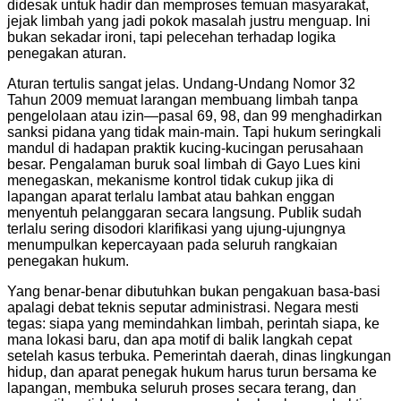
didesak untuk hadir dan memproses temuan masyarakat,
jejak limbah yang jadi pokok masalah justru menguap. Ini
bukan sekadar ironi, tapi pelecehan terhadap logika
penegakan aturan.
Aturan tertulis sangat jelas. Undang-Undang Nomor 32
Tahun 2009 memuat larangan membuang limbah tanpa
pengelolaan atau izin—pasal 69, 98, dan 99 menghadirkan
sanksi pidana yang tidak main-main. Tapi hukum seringkali
mandul di hadapan praktik kucing-kucingan perusahaan
besar. Pengalaman buruk soal limbah di Gayo Lues kini
menegaskan, mekanisme kontrol tidak cukup jika di
lapangan aparat terlalu lambat atau bahkan enggan
menyentuh pelanggaran secara langsung. Publik sudah
terlalu sering disodori klarifikasi yang ujung-ujungnya
menumpulkan kepercayaan pada seluruh rangkaian
penegakan hukum.
Yang benar-benar dibutuhkan bukan pengakuan basa-basi
apalagi debat teknis seputar administrasi. Negara mesti
tegas: siapa yang memindahkan limbah, perintah siapa, ke
mana lokasi baru, dan apa motif di balik langkah cepat
setelah kasus terbuka. Pemerintah daerah, dinas lingkungan
hidup, dan aparat penegak hukum harus turun bersama ke
lapangan, membuka seluruh proses secara terang, dan