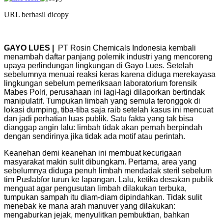
URL berhasil dicopy
GAYO LUES |
PT Rosin Chemicals Indonesia kembali
menambah daftar panjang polemik industri yang mencoreng
upaya perlindungan lingkungan di Gayo Lues. Setelah
sebelumnya menuai reaksi keras karena diduga merekayasa
lingkungan sebelum pemeriksaan laboratorium forensik
Mabes Polri, perusahaan ini lagi-lagi dilaporkan bertindak
manipulatif. Tumpukan limbah yang semula teronggok di
lokasi dumping, tiba-tiba saja raib setelah kasus ini mencuat
dan jadi perhatian luas publik. Satu fakta yang tak bisa
dianggap angin lalu: limbah tidak akan pernah berpindah
dengan sendirinya jika tidak ada motif atau perintah.
Keanehan demi keanehan ini membuat kecurigaan
masyarakat makin sulit dibungkam. Pertama, area yang
sebelumnya diduga penuh limbah mendadak steril sebelum
tim Puslabfor turun ke lapangan. Lalu, ketika desakan publik
menguat agar pengusutan limbah dilakukan terbuka,
tumpukan sampah itu diam-diam dipindahkan. Tidak sulit
menebak ke mana arah manuver yang dilakukan:
mengaburkan jejak, menyulitkan pembuktian, bahkan