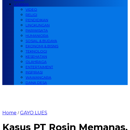
LAINNYA
VIDEO
RELIGI
PENDIDIKAN
LINGKUNGAN
PARIWISATA
HUMANIORA
SOSIAL & BUDAYA
EKONOMI & BISNIS
TEKNOLOGI
KESEHATAN
OLAHRAGA
ENTERTAIMENT
INSPIRASI
WAWANCARA
DANA DESA
Home
GAYO LUES
/
Kasus PT Rosin Memanas,