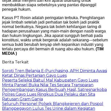
sejak awal menjerit dan kini aparat ditantang untuk
membuktikan siapa sebetulnya yang pantas dipanggil
penegak hukum.
Kasus PT Rosin adalah peringatan terbuka. Penghilangan
jejak limbah setelah jadi perhatian tak boleh jadi praktik
normal berikutnya. Negara tak boleh kehilangan taring di
hadapan perusahaan yang main-main dengan nasib warga
dan hukum lingkungan. Jika aparat sungguh berhati pada
konstitusi, waktu untuk bergerak adalah sekarang—sebelum
semua bukti berubah lenyap oleh kepanikan industri yang
terlalu percaya diri bermain di ruang abu-abu hukum.
(TIM
MEDIA )
Berita Terkait
Soroti Tren Belanja E-Purchasing, APH Diminta Awasi
Ketat Dinas Pertanian Gayo Lues
Peserta Seleksi Baitul Mal Kabupaten Gayo Lues
Minta Pansel Buka Nilai Tes Secara Transparan
Pengembangan Kasus Berbuah Hasil, Satresnarkoba
Polres Gayo Lues Ringkus Dua Pelaku dan Sita
Ratusan Gram Ganja
Seluruh Personel Polsek Blangkejeren dan Pospol
Blangpegayon Lulus Tes Urine dalam Kegiatan