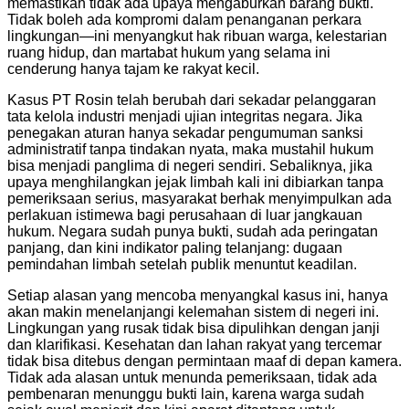
memastikan tidak ada upaya mengaburkan barang bukti.
Tidak boleh ada kompromi dalam penanganan perkara
lingkungan—ini menyangkut hak ribuan warga, kelestarian
ruang hidup, dan martabat hukum yang selama ini
cenderung hanya tajam ke rakyat kecil.
Kasus PT Rosin telah berubah dari sekadar pelanggaran
tata kelola industri menjadi ujian integritas negara. Jika
penegakan aturan hanya sekadar pengumuman sanksi
administratif tanpa tindakan nyata, maka mustahil hukum
bisa menjadi panglima di negeri sendiri. Sebaliknya, jika
upaya menghilangkan jejak limbah kali ini dibiarkan tanpa
pemeriksaan serius, masyarakat berhak menyimpulkan ada
perlakuan istimewa bagi perusahaan di luar jangkauan
hukum. Negara sudah punya bukti, sudah ada peringatan
panjang, dan kini indikator paling telanjang: dugaan
pemindahan limbah setelah publik menuntut keadilan.
Setiap alasan yang mencoba menyangkal kasus ini, hanya
akan makin menelanjangi kelemahan sistem di negeri ini.
Lingkungan yang rusak tidak bisa dipulihkan dengan janji
dan klarifikasi. Kesehatan dan lahan rakyat yang tercemar
tidak bisa ditebus dengan permintaan maaf di depan kamera.
Tidak ada alasan untuk menunda pemeriksaan, tidak ada
pembenaran menunggu bukti lain, karena warga sudah