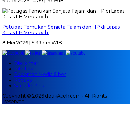
6 Juni 2026 | 4:09 pm WIB
Petugas Temukan Senjata Tajam dan HP di Lapas
Kelas IIB Meulaboh.
8 Mei 2026 | 5:39 pm WIB
Disclaimer
Info Iklan
Pedoman Media Siber
Redaksi
Sample Page
Copyright © 2026 detikAceh.com - All Rights
Reserved