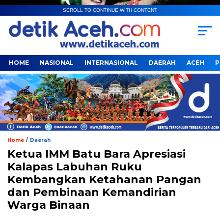
SCROLL TO CONTINUE WITH CONTENT
HOME
NASIONAL
INTERNASIONAL
DAERAH
ACEH
P
/
Home
Daerah
Ketua IMM Batu Bara Apresiasi
Kalapas Labuhan Ruku
Kembangkan Ketahanan Pangan
dan Pembinaan Kemandirian
Warga Binaan