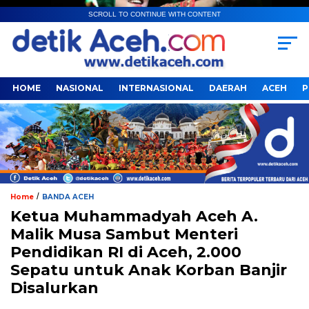
SCROLL TO CONTINUE WITH CONTENT
HOME
NASIONAL
INTERNASIONAL
DAERAH
ACEH
P
/
Home
BANDA ACEH
Ketua Muhammadyah Aceh A.
Malik Musa Sambut Menteri
Pendidikan RI di Aceh, 2.000
Sepatu untuk Anak Korban Banjir
Disalurkan