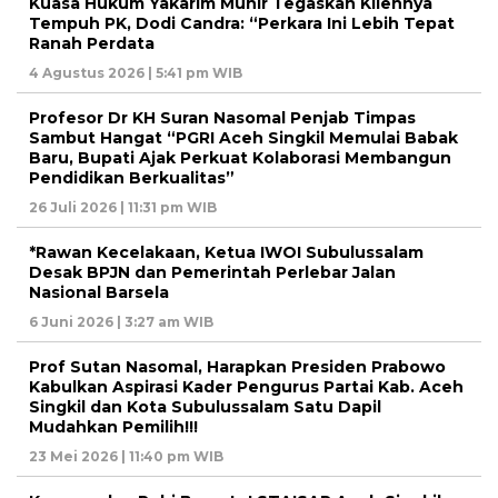
Kuasa Hukum Yakarim Munir Tegaskan Kliennya
Tempuh PK, Dodi Candra: “Perkara Ini Lebih Tepat
Ranah Perdata
4 Agustus 2026 | 5:41 pm WIB
Profesor Dr KH Suran Nasomal Penjab Timpas
Sambut Hangat “PGRI Aceh Singkil Memulai Babak
Baru, Bupati Ajak Perkuat Kolaborasi Membangun
Pendidikan Berkualitas”
26 Juli 2026 | 11:31 pm WIB
*Rawan Kecelakaan, Ketua IWOI Subulussalam
Desak BPJN dan Pemerintah Perlebar Jalan
Nasional Barsela
6 Juni 2026 | 3:27 am WIB
Prof Sutan Nasomal, Harapkan Presiden Prabowo
Kabulkan Aspirasi Kader Pengurus Partai Kab. Aceh
Singkil dan Kota Subulussalam Satu Dapil
Mudahkan Pemilih!!!
23 Mei 2026 | 11:40 pm WIB