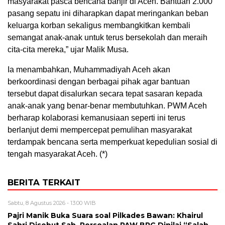
masyarakat pasca bencana banjir di Aceh. Bantuan 2.000
pasang sepatu ini diharapkan dapat meringankan beban
keluarga korban sekaligus membangkitkan kembali
semangat anak-anak untuk terus bersekolah dan meraih
cita-cita mereka,” ujar Malik Musa.
Ia menambahkan, Muhammadiyah Aceh akan
berkoordinasi dengan berbagai pihak agar bantuan
tersebut dapat disalurkan secara tepat sasaran kepada
anak-anak yang benar-benar membutuhkan. PWM Aceh
berharap kolaborasi kemanusiaan seperti ini terus
berlanjut demi mempercepat pemulihan masyarakat
terdampak bencana serta memperkuat kepedulian sosial di
tengah masyarakat Aceh. (*)
BERITA TERKAIT
Sabtu, 8 Agustus 2026 - 13:00 WIB
Pajri Manik Buka Suara soal Pilkades Bawan: Khairul
Sahri Disebut Sah, Persoalan PAW BPG Dinilai “Salah