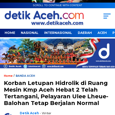
SCROLL TO CONTINUE WITH CONTENT
HOME
NASIONAL
INTERNASIONAL
DAERAH
ACEH
P
/
Home
BANDA ACEH
Korban Letupan Hidrolik di Ruang
Mesin Kmp Aceh Hebat 2 Telah
Tertangani, Pelayaran Ulee Lheue-
Balohan Tetap Berjalan Normal
Detik Aceh
- Writer