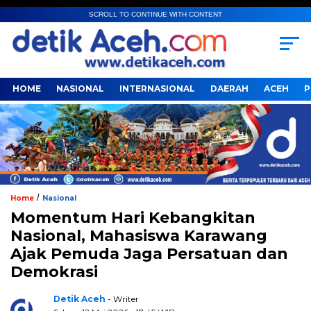
SCROLL TO CONTINUE WITH CONTENT
HOME
NASIONAL
INTERNASIONAL
DAERAH
ACEH
P
/
Home
Nasional
Momentum Hari Kebangkitan
Nasional, Mahasiswa Karawang
Ajak Pemuda Jaga Persatuan dan
Demokrasi
Detik Aceh
- Writer