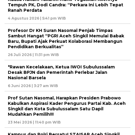
Tempuh PK, Dodi Candra: “Perkara Ini Lebih Tepat
Ranah Perdata
4 Agustus 2026 | 5:41 pm WIB
Profesor Dr KH Suran Nasomal Penjab Timpas
Sambut Hangat “PGRI Aceh Singkil Memulai Babak
Baru, Bupati Ajak Perkuat Kolaborasi Membangun
Pendidikan Berkualitas”
26 Juli 2026 | 11:31 pm WIB
*Rawan Kecelakaan, Ketua IWOI Subulussalam
Desak BPJN dan Pemerintah Perlebar Jalan
Nasional Barsela
6 Juni 2026 | 3:27 am WIB
Prof Sutan Nasomal, Harapkan Presiden Prabowo
Kabulkan Aspirasi Kader Pengurus Partai Kab. Aceh
Singkil dan Kota Subulussalam Satu Dapil
Mudahkan Pemilih!!!
23 Mei 2026 | 11:40 pm WIB
Kampus dan Polri Bersatu! STAISAR Aceh Singkil