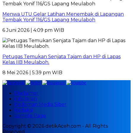
Menwa UTU Gelar Latihan Menembak di Lapangan
Tembak Yonif 116/GS Lapang Meulaboh
6 Juni 2026 | 4:09 pm WIB
Petugas Temukan Senjata Tajam dan HP di Lapas
Kelas IIB Meulaboh.
8 Mei 2026 | 5:39 pm WIB
Disclaimer
Info Iklan
Pedoman Media Siber
Redaksi
Sample Page
Copyright © 2026 detikAceh.com - All Rights
Reserved