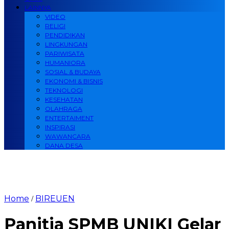
LAINNYA
VIDEO
RELIGI
PENDIDIKAN
LINGKUNGAN
PARIWISATA
HUMANIORA
SOSIAL & BUDAYA
EKONOMI & BISNIS
TEKNOLOGI
KESEHATAN
OLAHRAGA
ENTERTAIMENT
INSPIRASI
WAWANCARA
DANA DESA
Home
BIREUEN
/
Panitia SPMB UNIKI Gelar