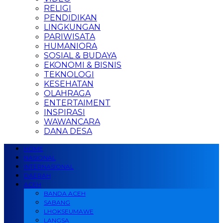
RELIGI
PENDIDIKAN
LINGKUNGAN
PARIWISATA
HUMANIORA
SOSIAL & BUDAYA
EKONOMI & BISNIS
TEKNOLOGI
KESEHATAN
OLAHRAGA
ENTERTAIMENT
INSPIRASI
WAWANCARA
DANA DESA
HOME
NASIONAL
INTERNASIONAL
DAERAH
ACEH
BANDA ACEH
SABANG
LHOKSEUMAWE
LANGSA