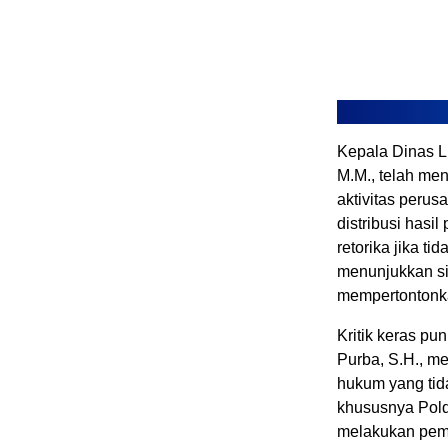
Kepala Dinas Li
M.M., telah me
aktivitas peru
distribusi hasi
retorika jika t
menunjukkan s
mempertontonk
Kritik keras pu
Purba, S.H., m
hukum yang tid
khususnya Pold
melakukan peme