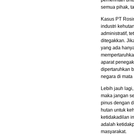
semua pihak, ta
Kasus PT Rosin
industri kehut
administratif, 
ditegakkan. Jik
yang ada hanya
mempertaruhkan
aparat penegak
dipertaruhkan b
negara di mata 
Lebih jauh lagi
maka jangan se
pinus dengan da
hutan untuk ke
ketidakadilan i
adalah ketidak
masyarakat.