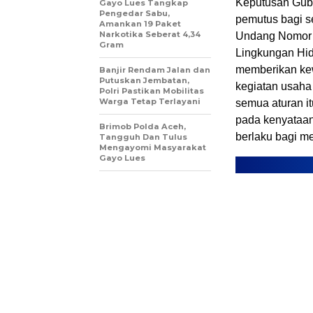
Keputusan Gube
Gayo Lues Tangkap
Pengedar Sabu,
pemutus bagi se
Amankan 19 Paket
Narkotika Seberat 4,34
Undang Nomor 
Gram
Lingkungan Hid
memberikan ke
Banjir Rendam Jalan dan
Putuskan Jembatan,
kegiatan usaha
Polri Pastikan Mobilitas
Warga Tetap Terlayani
semua aturan i
pada kenyataan
Brimob Polda Aceh,
berlaku bagi m
Tangguh Dan Tulus
Mengayomi Masyarakat
Gayo Lues