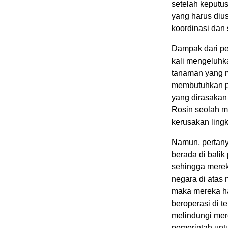
setelah keputu
yang harus dius
koordinasi dan 
Dampak dari pem
kali mengeluhk
tanaman yang m
membutuhkan p
yang dirasakan 
Rosin seolah m
kerusakan ling
Namun, pertany
berada di bali
sehingga merek
negara di atas
maka mereka ha
beroperasi di 
melindungi mer
pemerintah unt