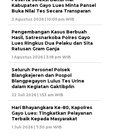
Kabupaten Gayo Lues Minta Pansel
Buka Nilai Tes Secara Transparan
2 Agustus 2026 | 10:05 pm WIB
Pengembangan Kasus Berbuah
Hasil, Satresnarkoba Polres Gayo
Lues Ringkus Dua Pelaku dan Sita
Ratusan Gram Ganja
1 Agustus 2026 | 3:18 pm WIB
Seluruh Personel Polsek
Blangkejeren dan Pospol
Blangpegayon Lulus Tes Urine
dalam Kegiatan Gaktibplin
22 Juli 2026 | 1:53 am WIB
Hari Bhayangkara Ke-80, Kapolres
Gayo Lues: Tingkatkan Pelayanan
Terbaik Kepada Masyarakat
1 Juli 2026 | 7:30 pm WIB