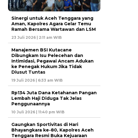
Sinergi untuk Aceh Tenggara yang
Aman, Kapolres Agara Gelar Temu
Ramah Bersama Wartawan dan LSM
23 Juli 2026 | 2:11 am WIB
Manajemen BSI Kutacane
Dibungkam Isu Pelecehan dan
Intimidasi, Pegawai Ancam Adukan
ke Penegak Hukum Jika Tidak
Diusut Tuntas
19 Juli 2026 | 6:33 am WIB
Rp134 Juta Dana Ketahanan Pangan
Lembah Haji Diduga Tak Jelas
Penggunaannya
10 Juli 2026 | 11:40 pm WIB
Gaungkan Sportivitas di Hari
Bhayangkara ke-80, Kapolres Aceh
Tenggara Resmi Buka Kejuaraan