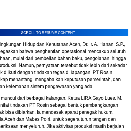
SCROLL TO RESUME CONTENT
ngkungan Hidup dan Kehutanan Aceh, Dr. Ir. A. Hanan, S.P.,
negaskan bahwa penghentian operasional mencakup seluruh
sahaan, mulai dari pembelian bahan baku, pengolahan, hingga
l produksi. Namun, pernyataan tersebut tidak lebih dari sekadar
idak diikuti dengan tindakan tegas di lapangan. PT Rosin
ikap menantang, mengabaikan keputusan pemerintah, dan
an kelemahan sistem pengawasan yang ada.
n muncul dari berbagai kalangan. Ketua LIRA Gayo Lues, M.
enilai tindakan PT Rosin sebagai bentuk pembangkangan
ak bisa dibiarkan. Ia mendesak aparat penegak hukum,
a Aceh dan Mabes Polri, untuk segera turun tangan dan
riksaan menyeluruh. Jika aktivitas produksi masih berjalan