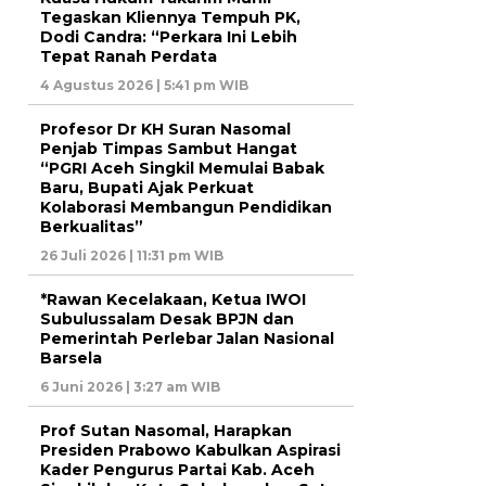
Tegaskan Kliennya Tempuh PK,
Dodi Candra: “Perkara Ini Lebih
Tepat Ranah Perdata
4 Agustus 2026 | 5:41 pm WIB
Profesor Dr KH Suran Nasomal
Penjab Timpas Sambut Hangat
“PGRI Aceh Singkil Memulai Babak
Baru, Bupati Ajak Perkuat
Kolaborasi Membangun Pendidikan
Berkualitas”
26 Juli 2026 | 11:31 pm WIB
*Rawan Kecelakaan, Ketua IWOI
Subulussalam Desak BPJN dan
Pemerintah Perlebar Jalan Nasional
Barsela
6 Juni 2026 | 3:27 am WIB
Prof Sutan Nasomal, Harapkan
Presiden Prabowo Kabulkan Aspirasi
Kader Pengurus Partai Kab. Aceh