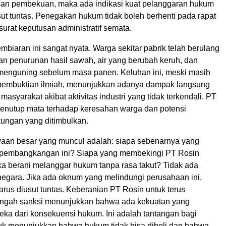
san pembekuan, maka ada indikasi kuat pelanggaran hukum
ut tuntas. Penegakan hukum tidak boleh berhenti pada rapat
surat keputusan administratif semata.
biaran ini sangat nyata. Warga sekitar pabrik telah berulang
an penurunan hasil sawah, air yang berubah keruh, dan
enguning sebelum masa panen. Keluhan ini, meski masih
embuktian ilmiah, menunjukkan adanya dampak langsung
masyarakat akibat aktivitas industri yang tidak terkendali. PT
enutup mata terhadap keresahan warga dan potensi
kungan yang ditimbulkan.
aan besar yang muncul adalah: siapa sebenarnya yang
k pembangkangan ini? Siapa yang membekingi PT Rosin
a berani melanggar hukum tanpa rasa takut? Tidak ada
 negara. Jika ada oknum yang melindungi perusahaan ini,
rus diusut tuntas. Keberanian PT Rosin untuk terus
tengah sanksi menunjukkan bahwa ada kekuatan yang
eka dari konsekuensi hukum. Ini adalah tantangan bagi
uk menunjukkan bahwa hukum tidak bisa dibeli dan bahwa