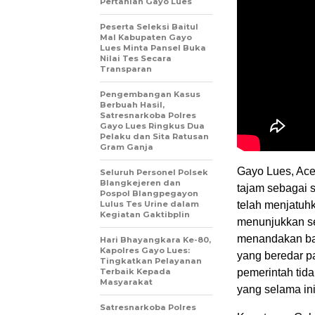
Pertanian Gayo Lues
Peserta Seleksi Baitul
Mal Kabupaten Gayo
Lues Minta Pansel Buka
Nilai Tes Secara
Transparan
Pengembangan Kasus
Berbuah Hasil,
Satresnarkoba Polres
Gayo Lues Ringkus Dua
Pelaku dan Sita Ratusan
Gram Ganja
Gayo Lues, Ace
Seluruh Personel Polsek
Blangkejeren dan
tajam sebagai 
Pospol Blangpegayon
telah menjatuh
Lulus Tes Urine dalam
Kegiatan Gaktibplin
menunjukkan se
menandakan bah
Hari Bhayangkara Ke-80,
Kapolres Gayo Lues:
yang beredar p
Tingkatkan Pelayanan
pemerintah tida
Terbaik Kepada
Masyarakat
yang selama in
Satresnarkoba Polres