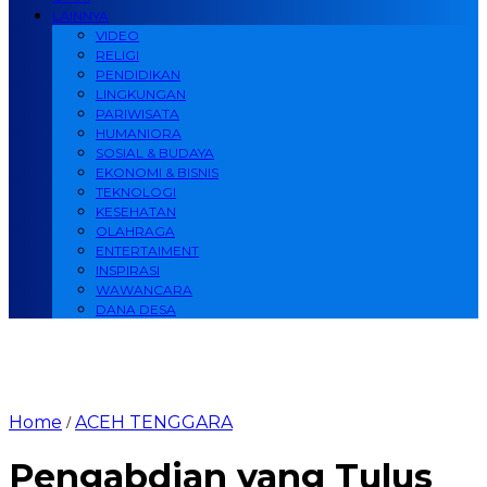
LAINNYA
VIDEO
RELIGI
PENDIDIKAN
LINGKUNGAN
PARIWISATA
HUMANIORA
SOSIAL & BUDAYA
EKONOMI & BISNIS
TEKNOLOGI
KESEHATAN
OLAHRAGA
ENTERTAIMENT
INSPIRASI
WAWANCARA
DANA DESA
Home
ACEH TENGGARA
/
Pengabdian yang Tulus