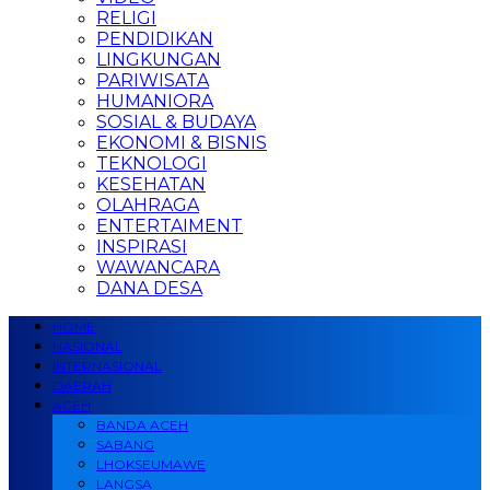
RELIGI
PENDIDIKAN
LINGKUNGAN
PARIWISATA
HUMANIORA
SOSIAL & BUDAYA
EKONOMI & BISNIS
TEKNOLOGI
KESEHATAN
OLAHRAGA
ENTERTAIMENT
INSPIRASI
WAWANCARA
DANA DESA
HOME
NASIONAL
INTERNASIONAL
DAERAH
ACEH
BANDA ACEH
SABANG
LHOKSEUMAWE
LANGSA