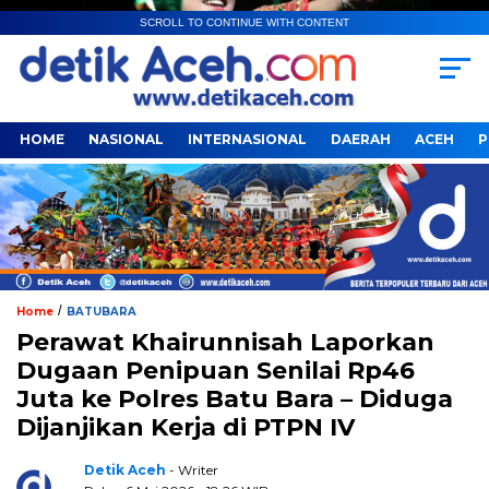
SCROLL TO CONTINUE WITH CONTENT
HOME
NASIONAL
INTERNASIONAL
DAERAH
ACEH
P
/
Home
BATUBARA
Perawat Khairunnisah Laporkan
Dugaan Penipuan Senilai Rp46
Juta ke Polres Batu Bara – Diduga
Dijanjikan Kerja di PTPN IV
Detik Aceh
- Writer