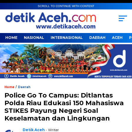
SCROLL TO CONTINUE WITH CONTENT
HOME
NASIONAL
INTERNASIONAL
DAERAH
ACEH
P
/
Home
Daerah
Police Go To Campus: Ditlantas
Polda Riau Edukasi 150 Mahasiswa
STIKES Payung Negeri Soal
Keselamatan dan Lingkungan
Detik Aceh
- Writer