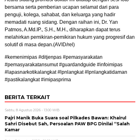
bersama serta pemberian ucapan selamat dari para
penguji, kolega, sahabat, dan keluarga yang hadir
memadati ruang sidang. Dengan raihan ini, Dr. Yan
Patmos, A.Md.IP., S.H., M.H., diharapkan dapat terus
melahirkan pemikiran-pemikiran hukum yang progresif dan
solutif di masa depan.(AVID/rel)
#kemenimipas #ditjenpas #pemasyarakatan
#pemasyarakatansumut #guardandguide #infoimipas
#lapasnarkotikalangkat #lpnlangkat #lpnlangkatidaman
#pastikalangkat #imipasprima
BERITA TERKAIT
Sabtu, 8 Agustus 2026 - 13:00 WIB
Pajri Manik Buka Suara soal Pilkades Bawan: Khairul
Sahri Disebut Sah, Persoalan PAW BPG Dinilai “Salah
Kamar