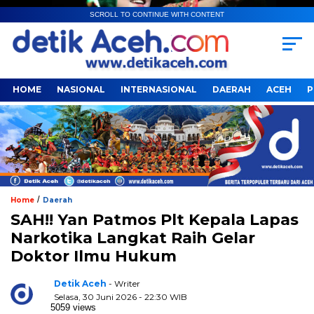
SCROLL TO CONTINUE WITH CONTENT
HOME
NASIONAL
INTERNASIONAL
DAERAH
ACEH
P
/
Home
Daerah
SAH!! Yan Patmos Plt Kepala Lapas
Narkotika Langkat Raih Gelar
Doktor Ilmu Hukum
Detik Aceh
- Writer
Selasa, 30 Juni 2026 - 22:30 WIB
5059 views