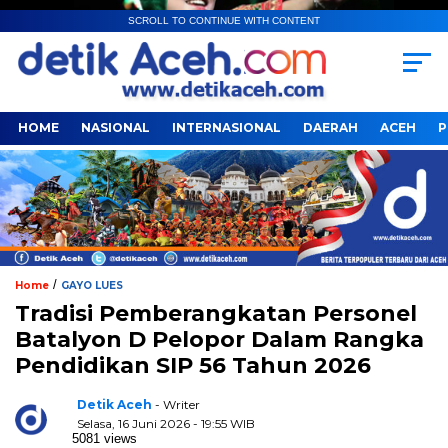
SCROLL TO CONTINUE WITH CONTENT
HOME
NASIONAL
INTERNASIONAL
DAERAH
ACEH
P
/
Home
GAYO LUES
Tradisi Pemberangkatan Personel
Batalyon D Pelopor Dalam Rangka
Pendidikan SIP 56 Tahun 2026
Detik Aceh
- Writer
Selasa, 16 Juni 2026 - 19:55 WIB
5081 views