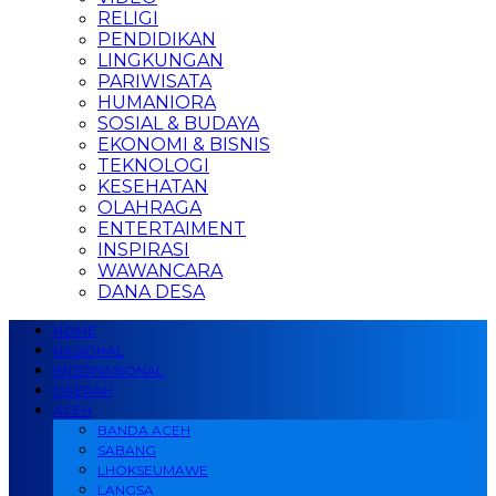
RELIGI
PENDIDIKAN
LINGKUNGAN
PARIWISATA
HUMANIORA
SOSIAL & BUDAYA
EKONOMI & BISNIS
TEKNOLOGI
KESEHATAN
OLAHRAGA
ENTERTAIMENT
INSPIRASI
WAWANCARA
DANA DESA
HOME
NASIONAL
INTERNASIONAL
DAERAH
ACEH
BANDA ACEH
SABANG
LHOKSEUMAWE
LANGSA