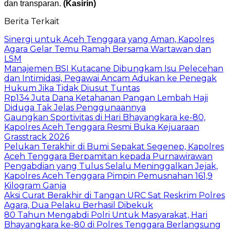
dan transparan.
(Kasirin)
Berita Terkait
Sinergi untuk Aceh Tenggara yang Aman, Kapolres
Agara Gelar Temu Ramah Bersama Wartawan dan
LSM
Manajemen BSI Kutacane Dibungkam Isu Pelecehan
dan Intimidasi, Pegawai Ancam Adukan ke Penegak
Hukum Jika Tidak Diusut Tuntas
Rp134 Juta Dana Ketahanan Pangan Lembah Haji
Diduga Tak Jelas Penggunaannya
Gaungkan Sportivitas di Hari Bhayangkara ke-80,
Kapolres Aceh Tenggara Resmi Buka Kejuaraan
Grasstrack 2026
Pelukan Terakhir di Bumi Sepakat Segenep, Kapolres
Aceh Tenggara Berpamitan kepada Purnawirawan
Pengabdian yang Tulus Selalu Meninggalkan Jejak,
Kapolres Aceh Tenggara Pimpin Pemusnahan 161,9
Kilogram Ganja
Aksi Curat Berakhir di Tangan URC Sat Reskrim Polres
Agara, Dua Pelaku Berhasil Dibekuk
80 Tahun Mengabdi Polri Untuk Masyarakat, Hari
Bhayangkara ke-80 di Polres Tenggara Berlangsung