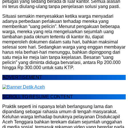
petugas yang sedang berada di luar kantor. Semua alasan
ini terus diulang-ulang tanpa penjelasan solusi yang pasti.
Situasi semakin menyesakkan ketika warga menyadari
adanya perbedaan perlakuan terhadap mereka yang
memberikan “uang pelicin”. Menurut pengakuan beberapa
warga, mereka yang rela mengeluarkan sejumlah uang
tambahan pada oknum tertentu di kantor itu, dapat
memperoleh dokumen dalam satu hari, bahkan maksimal
selesai sore hari. Sedangkan warga yang enggan membayar
harus rela berhari-hari menunggu, bahkan dipingpong dari
satu meja ke meja lain tanpa kejelasan. Besaran “uang
pelicin” yang diminta diduga bervariasi, antara Rp 200.000
hingga Rp 300.000 untuk satu KTP.
ADVERTISEMENT
SCROLL TO RESUME CONTENT
Praktik seperti ini rupanya telah berlangsung lama dan
dipandang sebagai rahasia umum di tengah masyarakat.
Keluhan warga terhadap buruknya pelayanan Disdukcapil
Aceh Tenggara bahkan terekam dalam sejumlah unggahan
di media sosial, termasuk rekaman video yang beredar pada