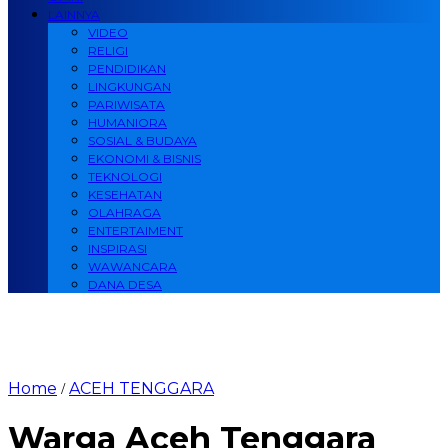
LAINNYA
VIDEO
RELIGI
PENDIDIKAN
LINGKUNGAN
PARIWISATA
HUMANIORA
SOSIAL & BUDAYA
EKONOMI & BISNIS
TEKNOLOGI
KESEHATAN
OLAHRAGA
ENTERTAIMENT
INSPIRASI
WAWANCARA
DANA DESA
Home
ACEH TENGGARA
/
Warga Aceh Tenggara