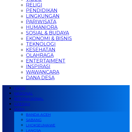
RELIGI
PENDIDIKAN
LINGKUNGAN
PARIWISATA
HUMANIORA
SOSIAL & BUDAYA
EKONOMI & BISNIS
TEKNOLOGI
KESEHATAN
OLAHRAGA
ENTERTAIMENT
INSPIRASI
WAWANCARA
DANA DESA
HOME
NASIONAL
INTERNASIONAL
DAERAH
ACEH
BANDA ACEH
SABANG
LHOKSEUMAWE
LANGSA