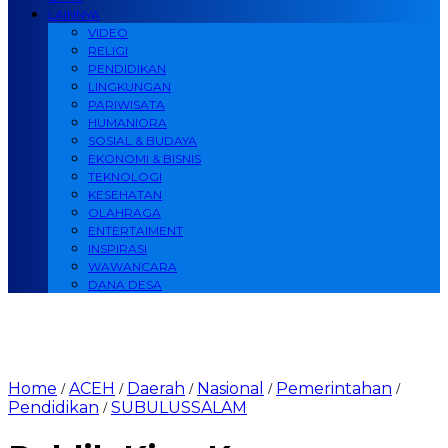
LAINNYA
VIDEO
RELIGI
PENDIDIKAN
LINGKUNGAN
PARIWISATA
HUMANIORA
SOSIAL & BUDAYA
EKONOMI & BISNIS
TEKNOLOGI
KESEHATAN
OLAHRAGA
ENTERTAIMENT
INSPIRASI
WAWANCARA
DANA DESA
Home
ACEH
Daerah
Nasional
Pemerintahan
/
/
/
/
/
Pendidikan
SUBULUSSALAM
/