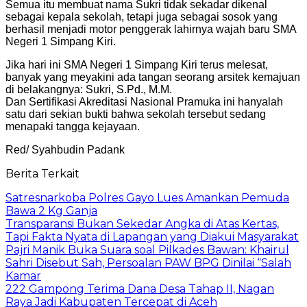
Semua itu membuat nama Sukri tidak sekadar dikenal
sebagai kepala sekolah, tetapi juga sebagai sosok yang
berhasil menjadi motor penggerak lahirnya wajah baru SMA
Negeri 1 Simpang Kiri.
Jika hari ini SMA Negeri 1 Simpang Kiri terus melesat,
banyak yang meyakini ada tangan seorang arsitek kemajuan
di belakangnya: Sukri, S.Pd., M.M.
Dan Sertifikasi Akreditasi Nasional Pramuka ini hanyalah
satu dari sekian bukti bahwa sekolah tersebut sedang
menapaki tangga kejayaan.
Red/ Syahbudin Padank
Berita Terkait
Satresnarkoba Polres Gayo Lues Amankan Pemuda
Bawa 2 Kg Ganja
Transparansi Bukan Sekedar Angka di Atas Kertas,
Tapi Fakta Nyata di Lapangan yang Diakui Masyarakat
Pajri Manik Buka Suara soal Pilkades Bawan: Khairul
Sahri Disebut Sah, Persoalan PAW BPG Dinilai “Salah
Kamar
222 Gampong Terima Dana Desa Tahap II, Nagan
Raya Jadi Kabupaten Tercepat di Aceh