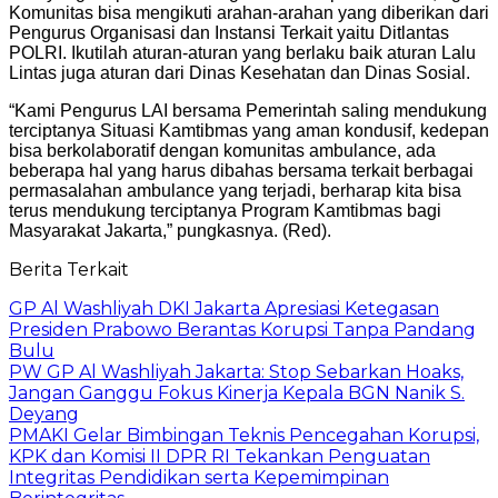
Komunitas bisa mengikuti arahan-arahan yang diberikan dari
Pengurus Organisasi dan Instansi Terkait yaitu Ditlantas
POLRI. Ikutilah aturan-aturan yang berlaku baik aturan Lalu
Lintas juga aturan dari Dinas Kesehatan dan Dinas Sosial.
“Kami Pengurus LAI bersama Pemerintah saling mendukung
terciptanya Situasi Kamtibmas yang aman kondusif, kedepan
bisa berkolaboratif dengan komunitas ambulance, ada
beberapa hal yang harus dibahas bersama terkait berbagai
permasalahan ambulance yang terjadi, berharap kita bisa
terus mendukung terciptanya Program Kamtibmas bagi
Masyarakat Jakarta,” pungkasnya. (Red).
Berita Terkait
GP Al Washliyah DKI Jakarta Apresiasi Ketegasan
Presiden Prabowo Berantas Korupsi Tanpa Pandang
Bulu
PW GP Al Washliyah Jakarta: Stop Sebarkan Hoaks,
Jangan Ganggu Fokus Kinerja Kepala BGN Nanik S.
Deyang
PMAKI Gelar Bimbingan Teknis Pencegahan Korupsi,
KPK dan Komisi II DPR RI Tekankan Penguatan
Integritas Pendidikan serta Kepemimpinan