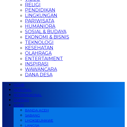
RELIGI
PENDIDIKAN
LINGKUNGAN
PARIWISATA
HUMANIORA
SOSIAL & BUDAYA
EKONOMI & BISNIS
TEKNOLOGI
KESEHATAN
OLAHRAGA
ENTERTAIMENT
INSPIRASI
WAWANCARA
DANA DESA
HOME
NASIONAL
INTERNASIONAL
DAERAH
ACEH
BANDA ACEH
SABANG
LHOKSEUMAWE
LANGSA