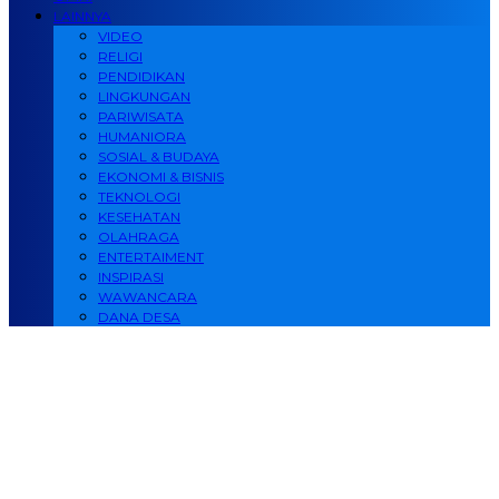
LAINNYA
VIDEO
RELIGI
PENDIDIKAN
LINGKUNGAN
PARIWISATA
HUMANIORA
SOSIAL & BUDAYA
EKONOMI & BISNIS
TEKNOLOGI
KESEHATAN
OLAHRAGA
ENTERTAIMENT
INSPIRASI
WAWANCARA
DANA DESA