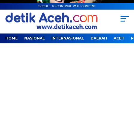
SCROLL TO CONTINUE WITH CONTENT
HOME
NASIONAL
INTERNASIONAL
DAERAH
ACEH
P