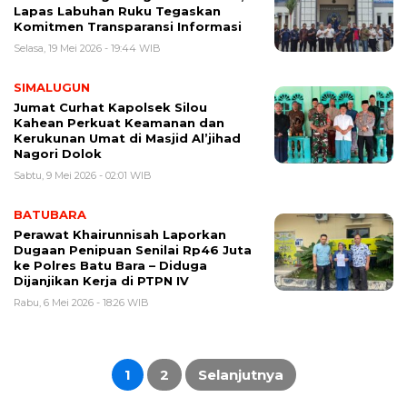
Lapas Labuhan Ruku Tegaskan
Komitmen Transparansi Informasi
Selasa, 19 Mei 2026 - 19:44 WIB
SIMALUGUN
Jumat Curhat Kapolsek Silou
Kahean Perkuat Keamanan dan
Kerukunan Umat di Masjid Al’jihad
Nagori Dolok
Sabtu, 9 Mei 2026 - 02:01 WIB
BATUBARA
Perawat Khairunnisah Laporkan
Dugaan Penipuan Senilai Rp46 Juta
ke Polres Batu Bara – Diduga
Dijanjikan Kerja di PTPN IV
Rabu, 6 Mei 2026 - 18:26 WIB
Paginasi
pos
1
2
Selanjutnya