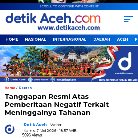
SCROLL TO CONTINUE WITH CONTENT
HOME
NASIONAL
INTERNASIONAL
DAERAH
ACEH
P
/
Home
Daerah
Tanggapan Resmi Atas
Pemberitaan Negatif Terkait
Meninggalnya Tahanan
Detik Aceh
- Writer
Kamis, 7 Mei 2026 - 18:57 WIB
5096 views