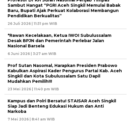
Profesor Dr KH Suran Nasomal Penjab Timpas
Sambut Hangat “PGRI Aceh Singkil Memulai Babak
Baru, Bupati Ajak Perkuat Kolaborasi Membangun
Pendidikan Berkualitas”
26 Juli 2026 | 11:31 pm WIB
*Rawan Kecelakaan, Ketua IWOI Subulussalam
Desak BPJN dan Pemerintah Perlebar Jalan
Nasional Barsela
6 Juni 2026 | 3:27 am WIB
Prof Sutan Nasomal, Harapkan Presiden Prabowo
Kabulkan Aspirasi Kader Pengurus Partai Kab. Aceh
Singkil dan Kota Subulussalam Satu Dapil
Mudahkan Pemilih!!!
23 Mei 2026 | 11:40 pm WIB
Kampus dan Polri Bersatu! STAISAR Aceh Singkil
Siap Jadi Benteng Edukasi Hukum dan Anti
Narkoba
7 Mei 2026 | 8:41 am WIB