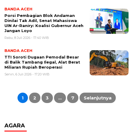
BANDA ACEH
Porsi Pembagian Blok Andaman
Dinilai Tak Adil, Senat Mahasiswa
UIN Ar-Raniry: Koalisi Gubernur Aceh
Jangan Loyo
Rabu, 8 Juli 2026 - 17:40 WIB
BANDA ACEH
TTI Soroti Dugaan Pemodal Besar
di Balik Tambang Ilegal, Alat Berat
Miliaran Rupiah Beroperasi
Senin, 6 Juli 2026 - 17:20 WIB
Paginasi
pos
1
2
3
…
7
Selanjutnya
AGARA