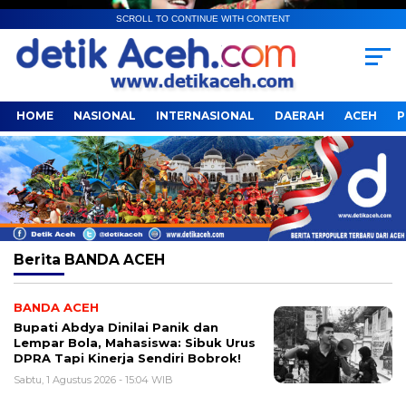
SCROLL TO CONTINUE WITH CONTENT
HOME
NASIONAL
INTERNASIONAL
DAERAH
ACEH
P
Berita
BANDA ACEH
BANDA ACEH
Bupati Abdya Dinilai Panik dan
Lempar Bola, Mahasiswa: Sibuk Urus
DPRA Tapi Kinerja Sendiri Bobrok!
Sabtu, 1 Agustus 2026 - 15:04 WIB