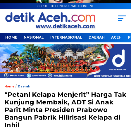
SCROLL TO CONTINUE WITH CONTENT
HOME
NASIONAL
INTERNASIONAL
DAERAH
ACEH
P
/
Home
Daerah
“Petani Kelapa Menjerit” Harga Tak
Kunjung Membaik, ADT Si Anak
Parit Minta Presiden Prabowo
Bangun Pabrik Hilirisasi Kelapa di
Inhil