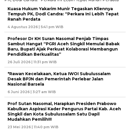
Kuasa Hukum Yakarim Munir Tegaskan Kliennya
Tempuh PK, Dodi Candra: “Perkara Ini Lebih Tepat
Ranah Perdata
4 Agustus 2026 | 5:41 pm WIB
Profesor Dr KH Suran Nasomal Penjab Timpas
Sambut Hangat “PGRI Aceh Singkil Memulai Babak
Baru, Bupati Ajak Perkuat Kolaborasi Membangun
Pendidikan Berkualitas”
26 Juli 2026 | 11:31 pm WIB
*Rawan Kecelakaan, Ketua IWOI Subulussalam
Desak BPJN dan Pemerintah Perlebar Jalan
Nasional Barsela
6 Juni 2026 | 3:27 am WIB
Prof Sutan Nasomal, Harapkan Presiden Prabowo
Kabulkan Aspirasi Kader Pengurus Partai Kab. Aceh
Singkil dan Kota Subulussalam Satu Dapil
Mudahkan Pemilih!!!
23 Mei 2026 | 11:40 pm WIB