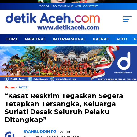
SCROLL TO CONTINUE WITH CONTENT
HOME
NASIONAL
INTERNASIONAL
DAERAH
ACEH
P
/
Home
ACEH
“Kasat Reskrim Tegaskan Segera
Tetapkan Tersangka, Keluarga
Suriati Desak Seluruh Pelaku
Ditangkap”
SYAHBUDDIN PJ
- Writer