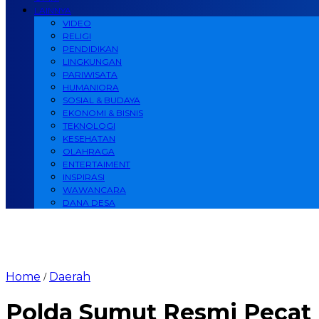
LAINNYA
VIDEO
RELIGI
PENDIDIKAN
LINGKUNGAN
PARIWISATA
HUMANIORA
SOSIAL & BUDAYA
EKONOMI & BISNIS
TEKNOLOGI
KESEHATAN
OLAHRAGA
ENTERTAIMENT
INSPIRASI
WAWANCARA
DANA DESA
Home
Daerah
/
Polda Sumut Resmi Pecat 