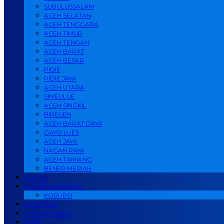
SUBULUSSALAM
ACEH SELATAN
ACEH TENGGARA
ACEH TIMUR
ACEH TENGAH
ACEH BARAT
ACEH BESAR
PIDIE
PIDIE JAYA
ACEH UTARA
SIMEULUE
ACEH SINGKIL
BIREUEN
ACEH BARAT DAYA
GAYO LUES
ACEH JAYA
NAGAN RAYA
ACEH TAMIANG
BENER MERIAH
POLITIK
HUKUM & KRIMINAL
KORUPSI
PERISTIWA
JABODETABEK
OPINI