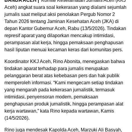
BANDA ACEH |
Komite Keselamatan Jurnalis Aceh (KKJ
Aceh) angkat suara soal kekerasan yang dialami sejumlah
jurnalis saat meliput aksi penolakan Pergub Nomor 2
Tahun 2026 tentang Jaminan Kesehatan Aceh (JKA) di
depan Kantor Gubernur Aceh, Rabu (13/5/2026). Tindakan
represif aparat yang dilaporkan mencakup intimidasi,
perampasan alat kerja, hingga pemaksaan penghapusan
hasil liputan menuai kecaman keras dari komunitas pers.
Koordinator KKJ Aceh, Rino Abonita, menegaskan bahwa
tindakan aparat terhadap para jurnalis merupakan
pelanggaran berat atas kebebasan pers dan hak publik
memperoleh informasi. “Kami mengecam setiap tindakan
yang mengarah pada kekerasan jurnalistik, termasuk
intimidasi, penyensoran modern, pemaksaan
penghapusan produk jurnalistik, hingga perampasan alat
kerja wartawan,” kata Rino kepada wartawan, Kamis
(14/5/2026).
Rino juga mendesak Kapolda Aceh, Marzuki Ali Basyah,