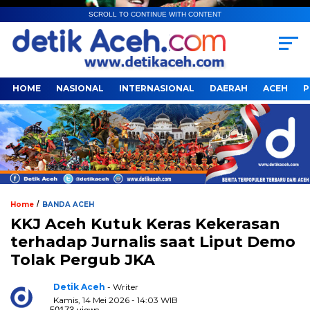
SCROLL TO CONTINUE WITH CONTENT
HOME
NASIONAL
INTERNASIONAL
DAERAH
ACEH
P
/
Home
BANDA ACEH
KKJ Aceh Kutuk Keras Kekerasan
terhadap Jurnalis saat Liput Demo
Tolak Pergub JKA
Detik Aceh
- Writer
Kamis, 14 Mei 2026 - 14:03 WIB